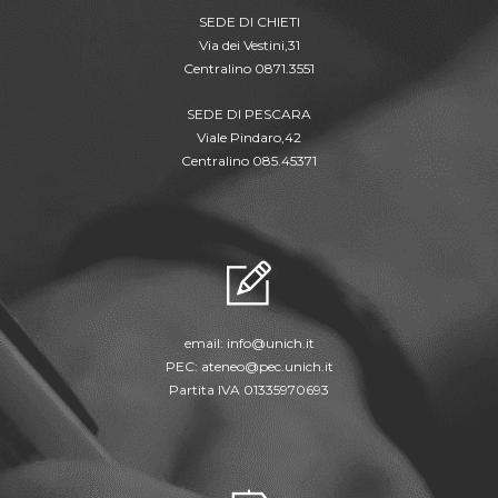
SEDE DI CHIETI
Via dei Vestini,31
Centralino 0871.3551
SEDE DI PESCARA
Viale Pindaro,42
Centralino 085.45371
email:
info@unich.it
PEC:
ateneo@pec.unich.it
Partita IVA 01335970693