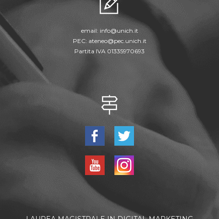
email:
info@unich.it
PEC:
ateneo@pec.unich.it
Partita IVA 01335970693
LAUREA MAGISTRALE IN DIGITAL MARKETING