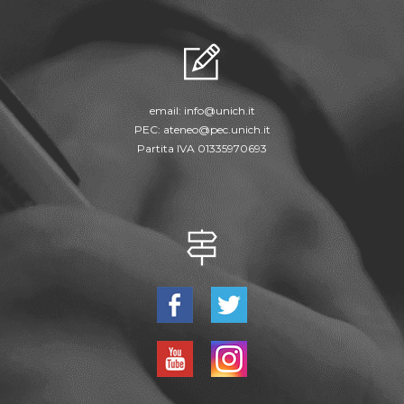
email:
info@unich.it
PEC:
ateneo@pec.unich.it
Partita IVA 01335970693