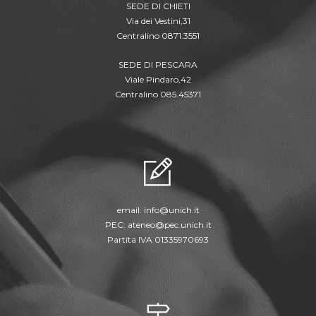
SEDE DI CHIETI
Via dei Vestini,31
Centralino 0871.3551
SEDE DI PESCARA
Viale Pindaro,42
Centralino 085.45371
email:
info@unich.it
PEC:
ateneo@pec.unich.it
Partita IVA 01335970693