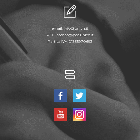
email:
info@unich.it
PEC:
ateneo@pec.unich.it
Partita IVA 01335970693