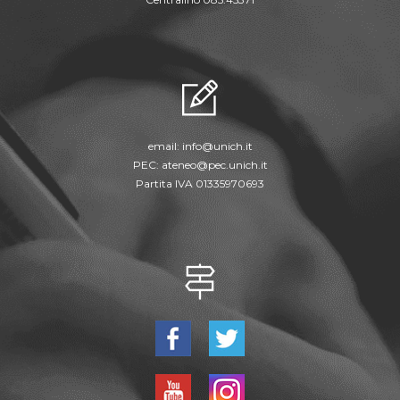
email:
info@unich.it
PEC:
ateneo@pec.unich.it
Partita IVA 01335970693