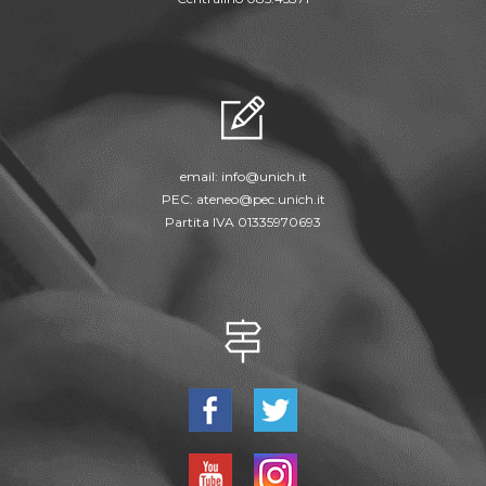
email:
info@unich.it
PEC:
ateneo@pec.unich.it
Partita IVA 01335970693