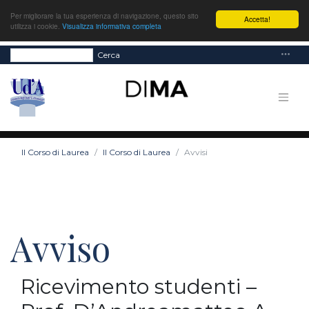
Per migliorare la tua esperienza di navigazione, questo sito
Accetta!
utilizza i cookie.
Visualizza informativa completa
Cerca
Il Corso di Laurea
Il Corso di Laurea
Avvisi
Avviso
Ricevimento studenti –