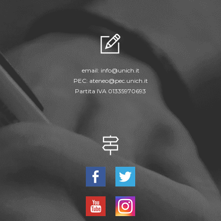
email:
info@unich.it
PEC:
ateneo@pec.unich.it
Partita IVA 01335970693