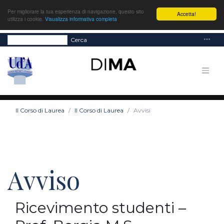
Per migliorare la tua esperienza di navigazione, questo sito
Accetta!
utilizza i cookie.
Visualizza informativa completa
Cerca
Il Corso di Laurea
Il Corso di Laurea
Avvisi
Avviso
Ricevimento studenti –