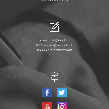
Centralino 085.45371
email:
info@unich.it
PEC:
ateneo@pec.unich.it
Partita IVA 01335970693