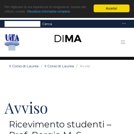
Per migliorare la tua esperienza di navigazione, questo sito
Accetta!
utilizza i cookie.
Visualizza informativa completa
Cerca
Il Corso di Laurea
Il Corso di Laurea
Avvisi
Avviso
Ricevimento studenti –