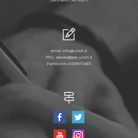
Centralino 085.45371
email:
info@unich.it
PEC:
ateneo@pec.unich.it
Partita IVA 01335970693