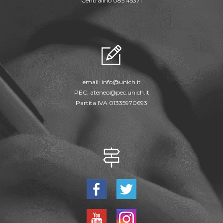
Centralino 085.45371
email:
info@unich.it
PEC:
ateneo@pec.unich.it
Partita IVA 01335970693