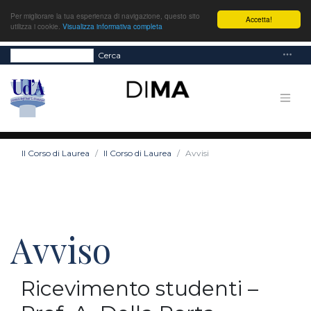
Per migliorare la tua esperienza di navigazione, questo sito
Accetta!
utilizza i cookie.
Visualizza informativa completa
Cerca
Il Corso di Laurea
Il Corso di Laurea
Avvisi
Avviso
Ricevimento studenti –