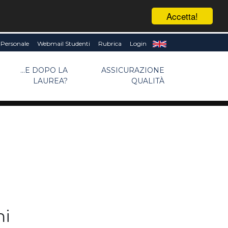
Accetta!
Personale
Webmail Studenti
Rubrica
Login
...E DOPO LA
ASSICURAZIONE
LAUREA?
QUALITÀ
ni