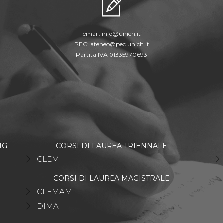
email:
info@unich.it
PEC:
ateneo@pec.unich.it
Partita IVA 01335970693
NG
CORSI DI LAUREA TRIENNALE
CLEM
CORSI DI LAUREA MAGISTRALE
CLEMAM
DIMA