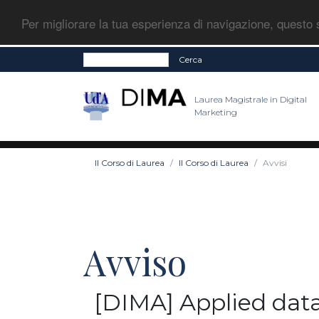
Per migliorare la tua esperienza di navigazione, questo s
Cerca
Laurea Magistrale in Digital
Marketing
Il Corso di Laurea
Il Corso di Laurea
Avvisi
Avviso
[DIMA] Applied data 