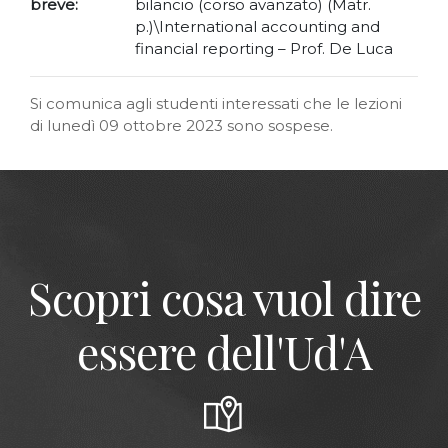
breve:
bilancio (corso avanzato) (Matr.
p.)\International accounting and
financial reporting – Prof. De Luca
Si comunica agli studenti interessati che le lezioni
di lunedì 09 ottobre 2023 sono sospese.
Scopri cosa vuol dire
essere dell'Ud'A