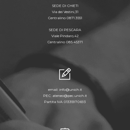
SEDE DI CHIETI
Via dei Vestini,31
Centralino 0871.3551
SEDE DI PESCARA
Viale Pindaro,42
Centralino 085.45371
email:
info@unich.it
PEC:
ateneo@pec.unich.it
Partita IVA 01335970693