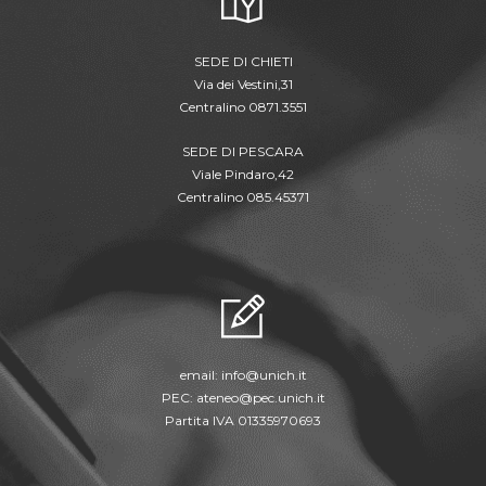
SEDE DI CHIETI
Via dei Vestini,31
Centralino 0871.3551
SEDE DI PESCARA
Viale Pindaro,42
Centralino 085.45371
email:
info@unich.it
PEC:
ateneo@pec.unich.it
Partita IVA 01335970693