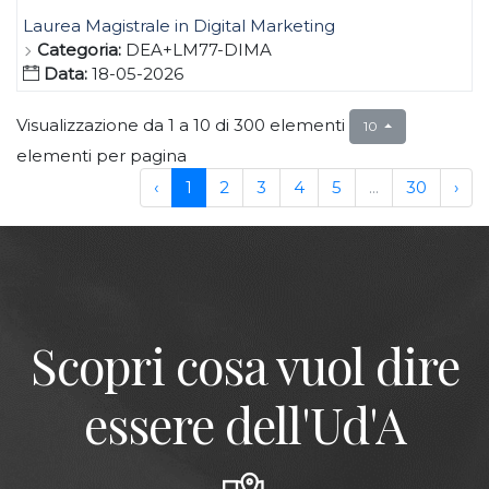
Laurea Magistrale in Digital Marketing
Categoria:
DEA+LM77-DIMA
Data:
18-05-2026
Visualizzazione da 1 a 10 di 300 elementi
10
elementi per pagina
‹
1
2
3
4
5
...
30
›
Scopri cosa vuol dire
essere dell'Ud'A