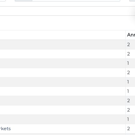
Ann
2
2
1
2
1
1
2
2
1
rkets
2