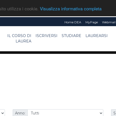
ito utilizza i cookie.
Visualizza informativa completa
Home DEA
MyPage
Webmail 
IL CORSO DI
ISCRIVERSI
STUDIARE
LAUREARSI
LAUREA
Anno:
S