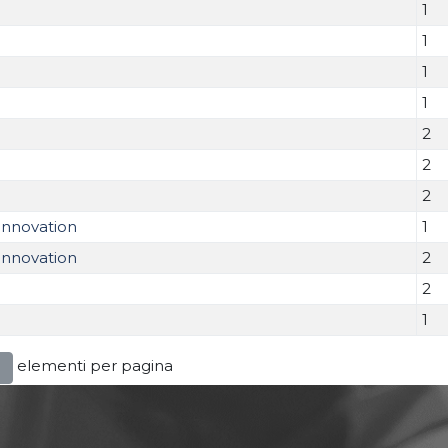
1
1
1
1
2
2
2
 innovation
1
 innovation
2
2
1
elementi per pagina