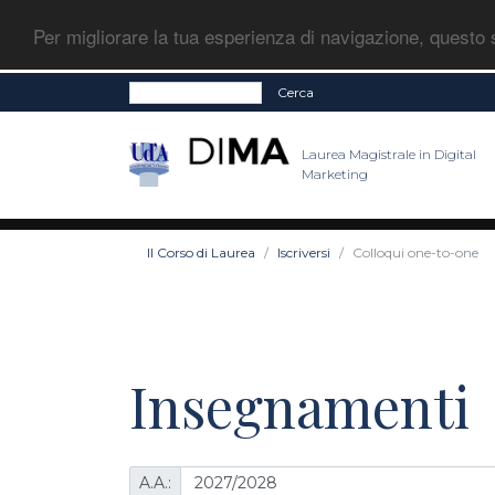
Per migliorare la tua esperienza di navigazione, questo s
Cerca
Laurea Magistrale in Digital
Marketing
Il Corso di Laurea
Iscriversi
Colloqui one-to-one
Insegnamenti
A.A.: