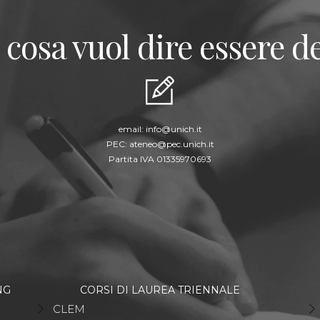
 cosa vuol dire essere de
email:
info@unich.it
PEC:
ateneo@pec.unich.it
Partita IVA 01335970693
NG
CORSI DI LAUREA TRIENNALE
CLEM