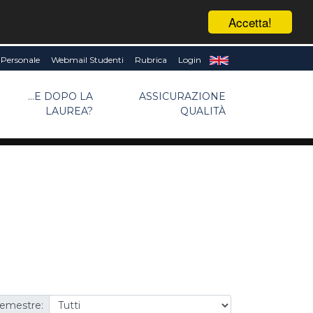
Accetta!
Personale
Webmail Studenti
Rubrica
Login
...E DOPO LA
ASSICURAZIONE
LAUREA?
QUALITÀ
emestre: